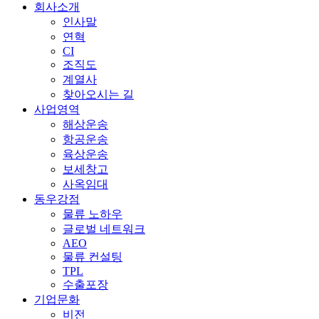
회사소개
인사말
연혁
CI
조직도
계열사
찾아오시는 길
사업영역
해상운송
항공운송
육상운송
보세창고
사옥임대
동우강점
물류 노하우
글로벌 네트워크
AEO
물류 컨설팅
TPL
수출포장
기업문화
비전