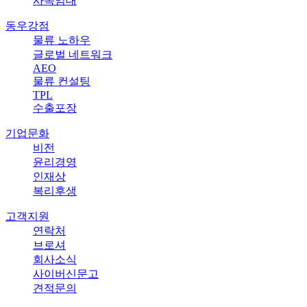
사옥임대
동우강점
물류 노하우
글로벌 네트워크
AEO
물류 컨설팅
TPL
수출포장
기업문화
비전
윤리경영
인재상
복리후생
고객지원
연락처
브로셔
회사소식
사이버신문고
견적문의