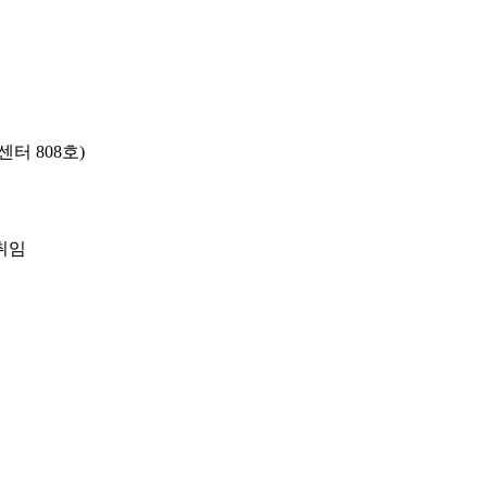
터 808호)
취임