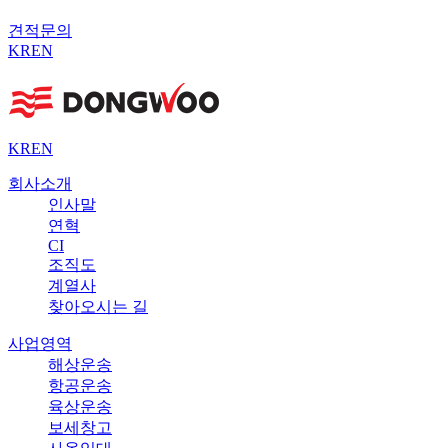
견적문의
KR
EN
KR
EN
회사소개
인사말
연혁
CI
조직도
계열사
찾아오시는 길
사업영역
해상운송
항공운송
육상운송
보세창고