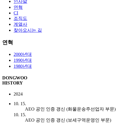
인사말
연혁
CI
조직도
계열사
찾아오시는 길
연혁
2000년대
1990년대
1980년대
DONGWOO
H
ISTORY
2024
10. 15.
AEO 공인 인증 갱신 (화물운송주선업자 부문)
10. 15.
AEO 공인 인증 갱신 (보세구역운영인 부문)