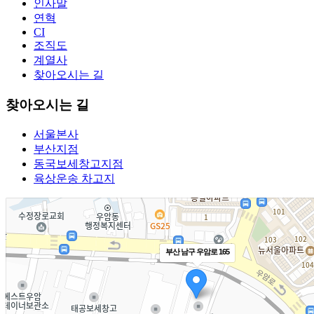
인사말
연혁
CI
조직도
계열사
찾아오시는 길
찾아오시는 길
서울본사
부산지점
동국보세창고지점
육상운송 차고지
부산 남구 우암로 165