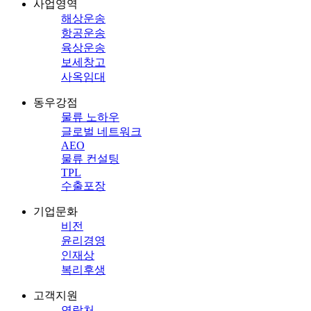
사업영역
해상운송
항공운송
육상운송
보세창고
사옥임대
동우강점
물류 노하우
글로벌 네트워크
AEO
물류 컨설팅
TPL
수출포장
기업문화
비전
윤리경영
인재상
복리후생
고객지원
연락처