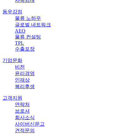
사옥임대
동우강점
물류 노하우
글로벌 네트워크
AEO
물류 컨설팅
TPL
수출포장
기업문화
비전
윤리경영
인재상
복리후생
고객지원
연락처
브로셔
회사소식
사이버신문고
견적문의