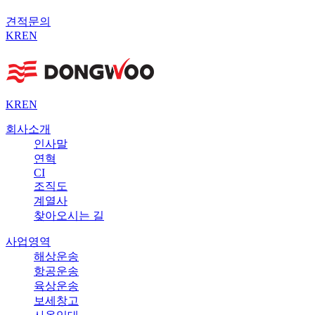
견적문의
KR
EN
KR
EN
회사소개
인사말
연혁
CI
조직도
계열사
찾아오시는 길
사업영역
해상운송
항공운송
육상운송
보세창고