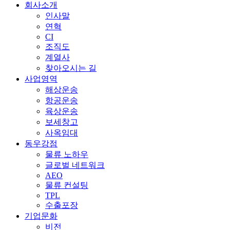
회사소개
인사말
연혁
CI
조직도
계열사
찾아오시는 길
사업영역
해상운송
항공운송
육상운송
보세창고
사옥임대
동우강점
물류 노하우
글로벌 네트워크
AEO
물류 컨설팅
TPL
수출포장
기업문화
비전